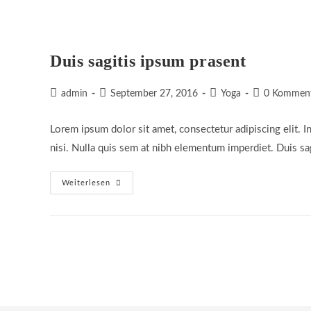
Duis sagitis ipsum prasent
Beitrags-
Beitrag
Beitrags-
Beitrags-
admin
September 27, 2016
Yoga
0 Kommen
Autor:
veröffentlicht:
Kategorie:
Kommentare:
Lorem ipsum dolor sit amet, consectetur adipiscing elit. I
nisi. Nulla quis sem at nibh elementum imperdiet. Duis sa
Duis
Weiterlesen
Sagitis
Ipsum
Prasent