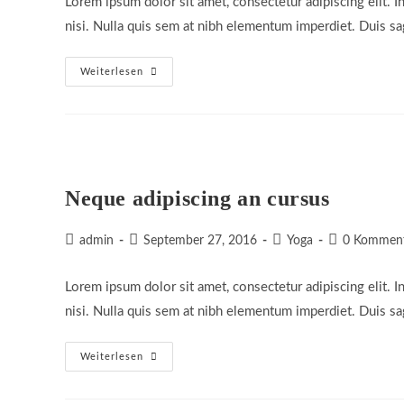
Lorem ipsum dolor sit amet, consectetur adipiscing elit. I
nisi. Nulla quis sem at nibh elementum imperdiet. Duis sa
Praesent
Weiterlesen
Libro
Se
Cursus
Ante
Neque adipiscing an cursus
Beitrags-
Beitrag
Beitrags-
Beitrags-
admin
September 27, 2016
Yoga
0 Kommen
Autor:
veröffentlicht:
Kategorie:
Kommentare:
Lorem ipsum dolor sit amet, consectetur adipiscing elit. I
nisi. Nulla quis sem at nibh elementum imperdiet. Duis sa
Neque
Weiterlesen
Adipiscing
An
Cursus