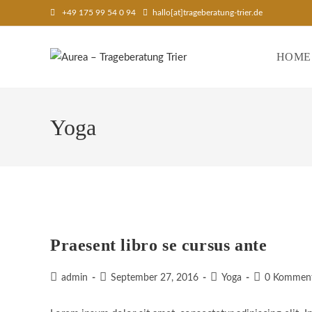
Zum
+49 175 99 54 0 94
hallo[at]trageberatung-trier.de
Inhalt
springen
HOME
Yoga
Praesent libro se cursus ante
Beitrags-
Beitrag
Beitrags-
Beitrags-
admin
September 27, 2016
Yoga
0 Kommen
Autor:
veröffentlicht:
Kategorie:
Kommentare: