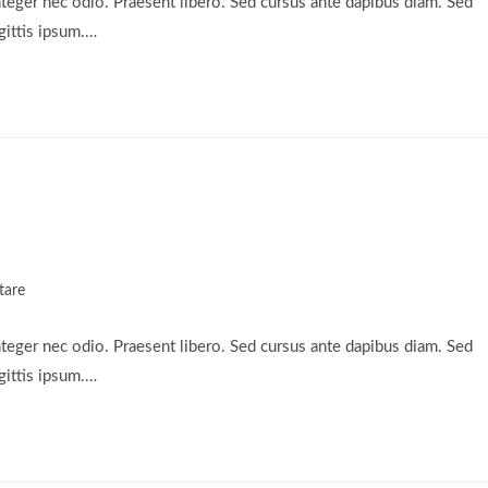
nteger nec odio. Praesent libero. Sed cursus ante dapibus diam. Sed
gittis ipsum.…
tare
nteger nec odio. Praesent libero. Sed cursus ante dapibus diam. Sed
gittis ipsum.…