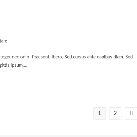
tare
nteger nec odio. Praesent libero. Sed cursus ante dapibus diam. Sed
gittis ipsum.…
1
2
Geh